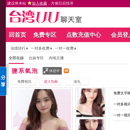
建议将本站
加入收藏
，方便日后找寻
回首页
免费专区
点数充值中心
会员登
业绩排行
一对多收费
一对一收费
全部在線
台妹专区
內地主播
鹽系氣泡
休息中
免費視訊
进入包厢
送礼
免费文字聊
一对多视讯
一对一视讯