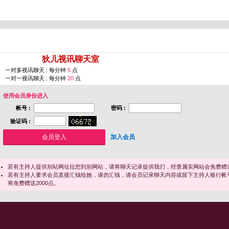
您即将进入 [
狄儿视讯聊天室
]
一对多视讯聊天 : 每分钟
5
点
一对一视讯聊天 : 每分钟
20
点
使用会员身份进入
帐号 :
密码 :
验证码 :
加入会员
若有主持人提供别站网址拉您到别网站，请将聊天记录提供我们，经查属实网站会免费赠送
若有主持人要求会员直接汇钱给她，请勿汇钱，请会员记录聊天内容或留下主持人银行帐
将免费赠送2000点。