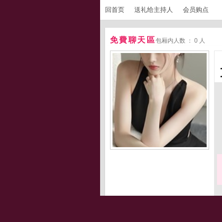
回首页
送礼给主持人
会员购点
免費聊天區
包厢内人数 ： 0 人